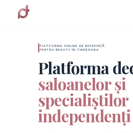
PLATFORMA ONLINE DE REFERINȚĂ
PENTRU BEAUTY ÎN TIMIȘOARA
Platforma de
saloanelor și
specialiștilor
independenți