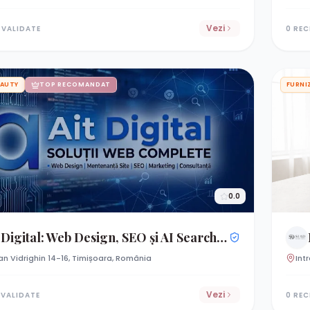
Vezi
 VALIDATE
0 REC
EAUTY
TOP RECOMANDAT
FURNI
0.0
gital: Web Design, SEO și AI Search pentru Beauty & Cosmetică
an Vidrighin 14-16, Timișoara, România
Int
Vezi
 VALIDATE
0 REC