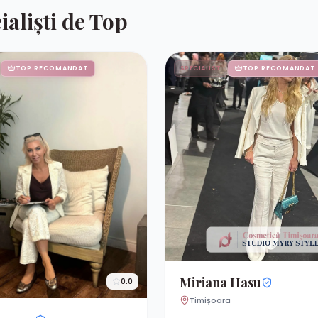
ialiști de Top
TOP RECOMANDAT
SPECIALIST
TOP RECOMANDAT
Miriana Hasu
0.0
Timișoara