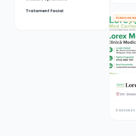
Tratament Facial
FURNIZOR B
Lorex 
Str. Divi
0 RECENZII