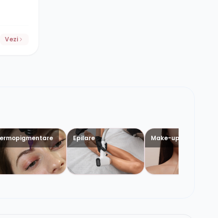
Vezi
ermopigmentare
Epilare
Make-up