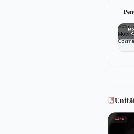
Pen
Mob
C
Unită
SALON