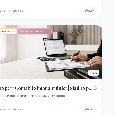
Vezi
ENZII VALIDATE
ZOR BEAUTY
TOP RECOMANDAT
0.0
Expert Contabil Simona Puiulet | Siad Expert Conta
rarea Petre Păcurariu, Nr. 4, 300600 Timișoara
Vezi
ENZII VALIDATE