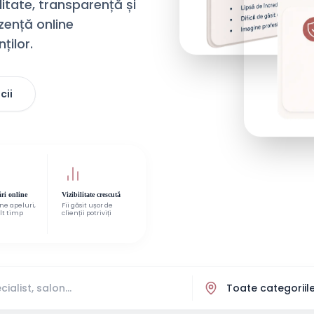
litate, transparență și
ezență online
ților.
cii
ri online
Vizibilitate crescută
ne apeluri,
Fii găsit ușor de
t timp
clienții potriviți