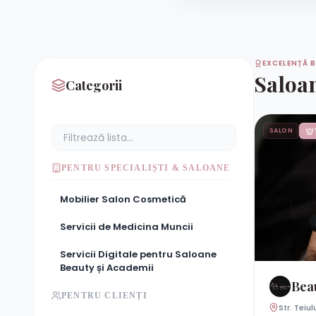
EXCELENȚĂ B
Saloa
Categorii
SALON
PENTRU SPECIALIȘTI & SALOANE
Mobilier Salon Cosmetică
Servicii de Medicina Muncii
Servicii Digitale pentru Saloane
Beauty și Academii
Bea
PENTRU CLIENȚI
Str. Teiul