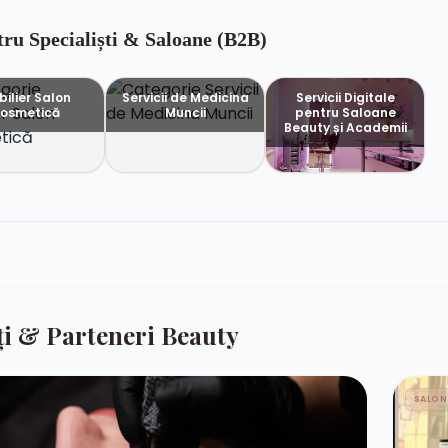
tru Specialiști & Saloane (B2B)
ilier Salon
Servicii de Medicina
Servicii Digitale
osmetică
Muncii
pentru Saloane
Beauty și Academii
ți & Parteneri Beauty
SALON