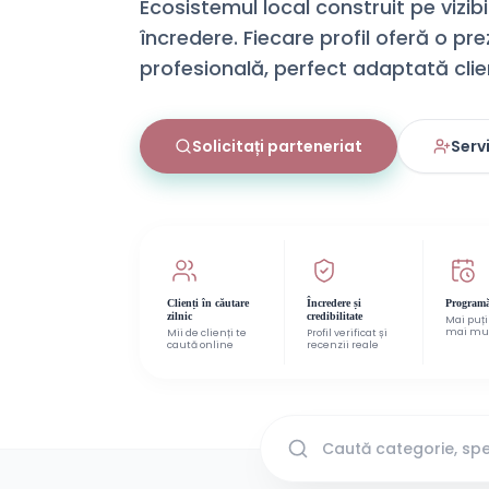
Ecosistemul local construit pe vizibi
încredere. Fiecare profil oferă o pr
profesională, perfect adaptată clien
Solicitați parteneriat
Servi
Clienți în căutare
Încredere și
Programă
zilnic
credibilitate
Mai puți
mai mul
Mii de clienți te
Profil verificat și
caută online
recenzii reale