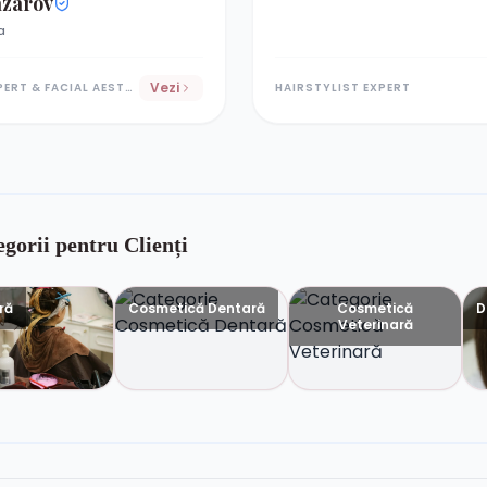
azarov
a
Vezi
BEAUTY EXPERT & FACIAL AESTHETICS SPECIALIST
HAIRSTYLIST EXPERT
gorii pentru Clienți
ră
Cosmetică Dentară
Cosmetică
D
Veterinară