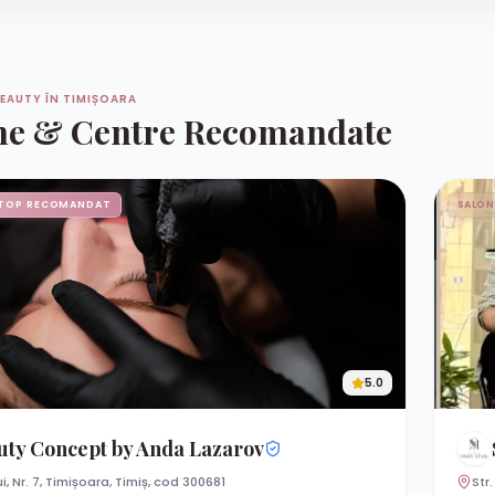
EAUTY ÎN TIMIȘOARA
ne & Centre Recomandate
TOP RECOMANDAT
SALON
5.0
uty Concept by Anda Lazarov
ui, Nr. 7, Timișoara, Timiș, cod 300681
Str