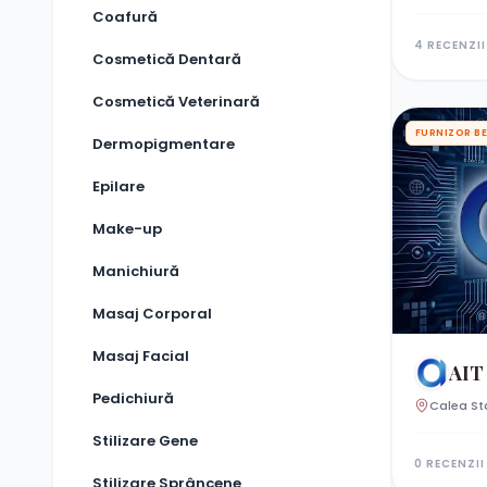
Coafură
4 RECENZII
Cosmetică Dentară
Cosmetică Veterinară
FURNIZOR B
Dermopigmentare
Epilare
Make-up
Manichiură
Masaj Corporal
Masaj Facial
AIT Di
Pedichiură
Calea St
Stilizare Gene
0 RECENZII
Stilizare Sprâncene