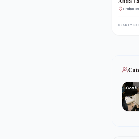
Anda L
Timișoar
Cate
Coafu